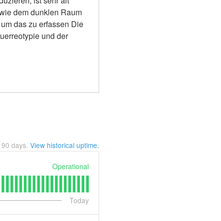
ieren, ist sehr alt 
n wie dem dunklen Raum 
um das zu erfassen Die 
uerreotypie und der 
t
90
days.
View historical uptime.
Operational
Today