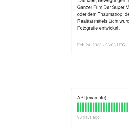
 Die Idee, Bewegungen mit
Ganzer Film Der Super Ma
oder dem Thaumatrop, der
Realität mittels Licht wu
Fotografie entwickelt
Feb
24
,
2023
-
06:06
UTC
API (example)
90
days ago