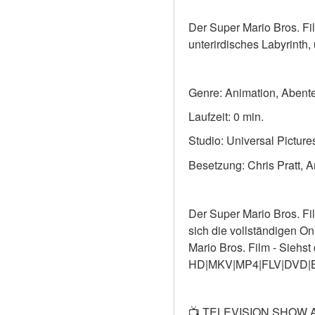
Der Super Mario Bros. Fi
unterirdisches Labyrinth,
Genre: Animation, Abente
Laufzeit: 0 min.
Studio: Universal Picture
Besetzung: Chris Pratt, 
Der Super Mario Bros. Fi
sich die vollständigen On
Mario Bros. Film - Siehs
HD|MKV|MP4|FLV|DVD|B
📺 TELEVISION SHOW 