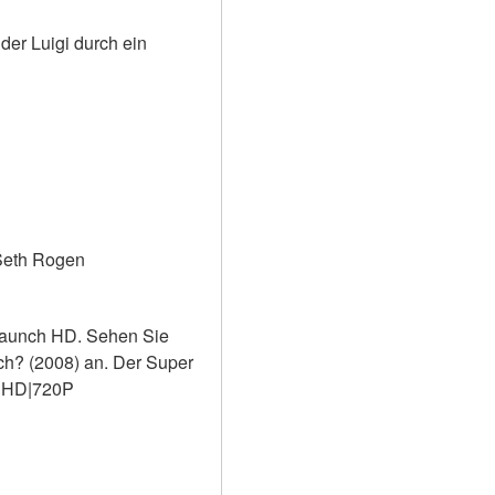
er Luigi durch ein 
 Seth Rogen
Launch HD. Sehen Sie 
ch? (2008) an. Der Super 
 HD|720P 