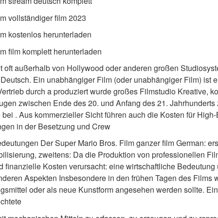
lm stream deutsch komplett
m vollständiger film 2023
lm kostenlos herunterladen
lm film komplett herunterladen
 oft außerhalb von Hollywood oder anderen großen Studiosyste
 Deutsch. Ein unabhängiger Film (oder unabhängiger Film) ist ei
ertrieb durch a produziert wurde großes Filmstudio Kreative, k
rugen zwischen Ende des 20. und Anfang des 21. Jahrhunderts
ei . Aus kommerzieller Sicht führen auch die Kosten für High-
ngen in der Besetzung und Crew  
edeutungen Der Super Mario Bros. Film ganzer film German: e
bilisierung, zweitens: Da die Produktion von professionellen Fi
 finanzielle Kosten verursacht: eine wirtschaftliche Bedeutung u
nderen Aspekten Insbesondere in den frühen Tagen des Films war
ngsmittel oder als neue Kunstform angesehen werden sollte. Ein
ichtete