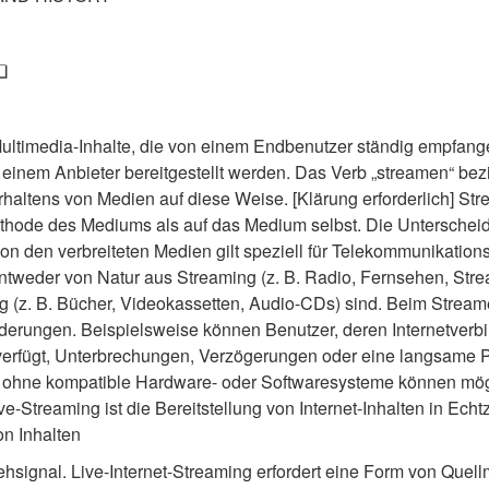
❏
ltimedia-Inhalte, die von einem Endbenutzer ständig empfangen
einem Anbieter bereitgestellt werden. Das Verb „streamen“ bezi
rhaltens von Medien auf diese Weise. [Klärung erforderlich] Str
ethode des Mediums als auf das Medium selbst. Die Unterscheid
n den verbreiteten Medien gilt speziell für Telekommunikations
ntweder von Natur aus Streaming (z. B. Radio, Fernsehen, Stre
g (z. B. Bücher, Videokassetten, Audio-CDs) sind. Beim Streame
rderungen. Beispielsweise können Benutzer, deren Internetverbi
erfügt, Unterbrechungen, Verzögerungen oder eine langsame Pu
er ohne kompatible Hardware- oder Softwaresysteme können mög
ve-Streaming ist die Bereitstellung von Internet-Inhalten in Echtz
n Inhalten
hsignal. Live-Internet-Streaming erfordert eine Form von Quellm