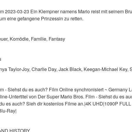
lm 2023-03-23 Ein Klempner namens Mario reist mit seinem Brud
 um eine gefangene Prinzessin zu retten.
uer, Komödie, Familie, Fantasy
s
Anya Taylor-Joy, Charlie Day, Jack Black, Keegan-Michael Key,
lm - Siehst du es auch? Film Online synchronisiert ~ Germany 
line-Untertitel von Der Super Mario Bros. Film - Siehst du es au
t du es auch? Sieh dir kostenlos Filme an.|4K UHD|1090P FULL
lu-Ray|
AND HISTORY