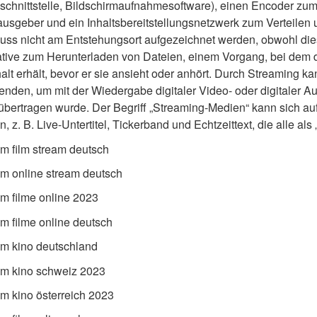
chnittstelle, Bildschirmaufnahmesoftware), einen Encoder zum D
usgeber und ein Inhaltsbereitstellungsnetzwerk zum Verteilen u
uss nicht am Entstehungsort aufgezeichnet werden, obwohl dies h
native zum Herunterladen von Dateien, einem Vorgang, bei dem 
alt erhält, bevor er sie ansieht oder anhört. Durch Streaming k
nden, um mit der Wiedergabe digitaler Video- oder digitaler Au
übertragen wurde. Der Begriff „Streaming-Medien“ kann sich auf
z. B. Live-Untertitel, Tickerband und Echtzeittext, die alle als 
lm film stream deutsch
lm online stream deutsch
lm filme online 2023
lm filme online deutsch
lm kino deutschland
lm kino schweiz 2023
lm kino österreich 2023